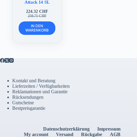
Attack 14 SL
224.32
CHF
Ursprünglicher
Aktueller
250.71
CHF
Preis
Preis
war:
ist:
IN DEN
WARENKORB
250.71 CHF
224.32 CHF.
Kontakt und Beratung
Lieferzeiten / Verfügbarkeiten
Reklamationen und Garantie
Rücksendungen
Gutscheine
Bestpreisgarantie
Datenschutzerklärung
Impressum
My account
Versand
Rückgabe
AGB