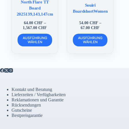
North Flare TT
Souiri
Board
BoardshortWomen
2025139,143,147cm
64.00
CHF
–
54.00
CHF
–
Preisspanne:
Preisspanne:
1,567.00
CHF
67.00
CHF
64.00 CHF
54.00 CHF
Dieses
Dieses
bis
bis
AUSFÜHRUNG
AUSFÜHRUNG
Produkt
Produkt
WÄHLEN
1,567.00 CHF
WÄHLEN
67.00 CHF
weist
weist
mehrere
mehrere
Varianten
Varianten
auf.
auf.
Die
Die
Optionen
Optionen
können
können
auf
auf
der
der
Kontakt und Beratung
Produktseite
Produktseite
Lieferzeiten / Verfügbarkeiten
gewählt
gewählt
Reklamationen und Garantie
werden
werden
Rücksendungen
Gutscheine
Bestpreisgarantie