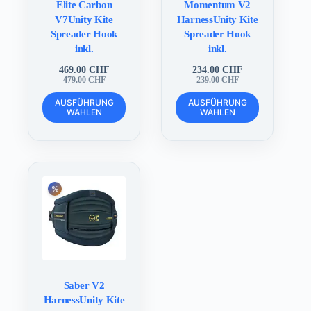
Elite Carbon
Momentum V2
V7Unity Kite
HarnessUnity Kite
Spreader Hook
Spreader Hook
inkl.
inkl.
469.00
CHF
234.00
CHF
Ursprünglicher
Aktueller
Ursprünglicher
Aktueller
479.00
CHF
239.00
CHF
Preis
Preis
Preis
Preis
Dieses
Dieses
war:
ist:
war:
ist:
AUSFÜHRUNG
AUSFÜHRUNG
Produkt
Produkt
WÄHLEN
WÄHLEN
479.00 CHF
469.00 CHF.
239.00 CHF
234.00 CHF.
weist
weist
mehrere
mehrere
Varianten
Varianten
auf.
auf.
Die
Die
Optionen
Optionen
können
können
auf
auf
der
der
Produktseite
Produktseite
gewählt
gewählt
werden
werden
Saber V2
HarnessUnity Kite