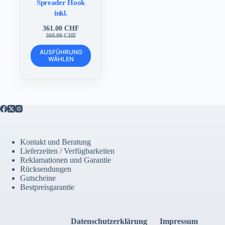
Spreader Hook
inkl.
361.00
CHF
Ursprünglicher
Aktueller
369.00
CHF
Preis
Preis
Dieses
war:
ist:
AUSFÜHRUNG
Produkt
WÄHLEN
369.00 CHF
361.00 CHF.
weist
mehrere
Varianten
auf.
Die
Optionen
können
auf
der
Kontakt und Beratung
Produktseite
Lieferzeiten / Verfügbarkeiten
gewählt
Reklamationen und Garantie
werden
Rücksendungen
Gutscheine
Bestpreisgarantie
Datenschutzerklärung
Impressum