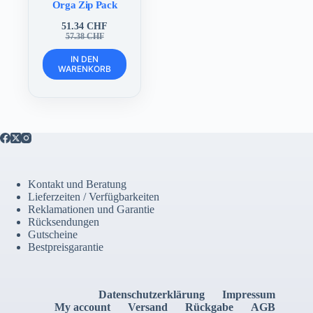
Orga Zip Pack
51.34
CHF
Ursprünglicher
Aktueller
57.38
CHF
Preis
Preis
war:
ist:
IN DEN
WARENKORB
57.38 CHF
51.34 CHF.
Kontakt und Beratung
Lieferzeiten / Verfügbarkeiten
Reklamationen und Garantie
Rücksendungen
Gutscheine
Bestpreisgarantie
Datenschutzerklärung
Impressum
My account
Versand
Rückgabe
AGB