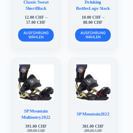
Classic Sweat
Drinking
ShortBlack
BottlesLogo Stack
12.00
CHF
–
10.00
CHF
–
Preisspanne:
Preisspanne:
57.00
CHF
88.00
CHF
12.00 CHF
10.00 CHF
Dieses
Dieses
bis
bis
AUSFÜHRUNG
AUSFÜHRUNG
Produkt
Produkt
WÄHLEN
57.00 CHF
WÄHLEN
88.00 CHF
weist
weist
mehrere
mehrere
Varianten
Varianten
auf.
auf.
Die
Die
Optionen
Optionen
können
können
auf
auf
der
der
Produktseite
Produktseite
gewählt
gewählt
werden
werden
SP Mountain
SP Mountain2022
Multientry2022
391.00
CHF
381.00
CHF
Ursprünglicher
Aktueller
Ursprünglicher
Aktueller
399.00
CHF
389.00
CHF