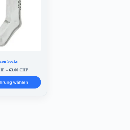
Icon Socks
Preisspanne:
HF
–
63.00
CHF
0.90 CHF
bis
hrung wählen
63.00 CHF