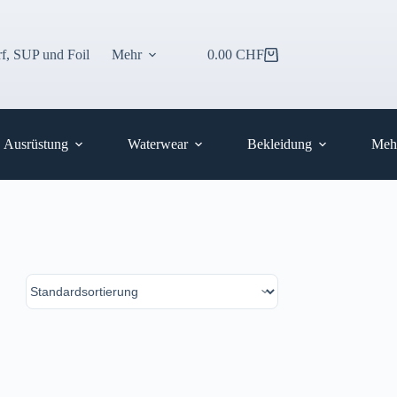
f, SUP und Foil
Mehr
0.00
CHF
Warenkorb
Ausrüstung
Waterwear
Bekleidung
Meh