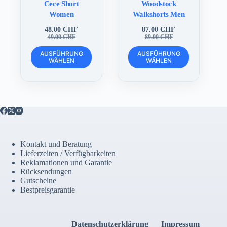
Cece Short
Woodstock
Women
Walkshorts Men
48.00
CHF
87.00
CHF
Ursprünglicher
Aktueller
Ursprünglicher
Aktueller
49.00
CHF
89.00
CHF
Preis
Preis
Preis
Preis
Dieses
Dieses
war:
ist:
war:
ist:
AUSFÜHRUNG
AUSFÜHRUNG
Produkt
Produkt
WÄHLEN
WÄHLEN
49.00 CHF
48.00 CHF.
89.00 CHF
87.00 CHF.
weist
weist
mehrere
mehrere
Varianten
Varianten
auf.
auf.
Die
Die
Optionen
Optionen
können
können
auf
auf
der
der
Kontakt und Beratung
Produktseite
Produktseite
Lieferzeiten / Verfügbarkeiten
gewählt
gewählt
Reklamationen und Garantie
werden
werden
Rücksendungen
Gutscheine
Bestpreisgarantie
Datenschutzerklärung
Impressum