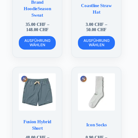
Brand
Coastline Straw
HoodieSeason
Hat
Sweat
35.00
CHF
–
3.00
CHF
–
Preisspanne:
Preisspanne:
148.00
CHF
50.00
CHF
35.00 CHF
3.00 CHF
Dieses
Dieses
bis
bis
AUSFÜHRUNG
AUSFÜHRUNG
Produkt
Produkt
WÄHLEN
148.00 CHF
WÄHLEN
50.00 CHF
weist
weist
mehrere
mehrere
Varianten
Varianten
auf.
auf.
Die
Die
Optionen
Optionen
können
können
auf
auf
der
der
Produktseite
Produktseite
gewählt
gewählt
werden
werden
Fusion Hybrid
Icon Socks
Short
48.00
CHF
–
0.90
CHF
–