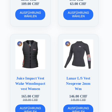
Preisspanne:
Preisspanne:
109.00
CHF
63.00
CHF
48.00 CHF
0.90 CHF
Dieses
Dieses
bis
bis
AUSFÜHRUNG
AUSFÜHRUNG
Produkt
Produkt
WÄHLEN
109.00 CHF
WÄHLEN
63.00 CHF
weist
weist
mehrere
mehrere
Varianten
Varianten
auf.
auf.
Die
Die
Optionen
Optionen
können
können
auf
auf
der
der
Produktseite
Produktseite
gewählt
gewählt
werden
werden
Juice Impact Vest
Lunar L/S Vest
Wake WmnImpact
Neoprene 2mm
vest Women
Wm
165.00
CHF
146.00
CHF
Ursprünglicher
Aktueller
Ursprünglicher
Aktueller
169.00
CHF
149.00
CHF
Preis
Preis
Preis
Preis
Dieses
Dieses
war:
ist:
war:
ist:
AUSFÜHRUNG
AUSFÜHRUNG
Produkt
Produkt
WÄHLEN
WÄHLEN