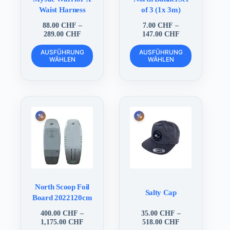
Waist Harness
of 3 (1x 3m)
88.00
CHF
–
7.00
CHF
–
Preisspanne:
Preisspanne:
289.00
CHF
147.00
CHF
88.00 CHF
7.00 CHF
Dieses
Dieses
bis
bis
AUSFÜHRUNG
AUSFÜHRUNG
Produkt
Produkt
WÄHLEN
289.00 CHF
WÄHLEN
147.00 CHF
weist
weist
mehrere
mehrere
Varianten
Varianten
auf.
auf.
Die
Die
Optionen
Optionen
können
können
auf
auf
der
der
Produktseite
Produktseite
gewählt
gewählt
werden
werden
North Scoop Foil
Salty Cap
Board 2022120cm
400.00
CHF
–
35.00
CHF
–
Preisspanne:
Preisspanne:
1,175.00
CHF
518.00
CHF