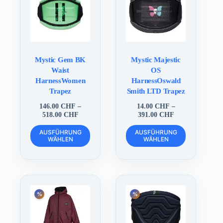
auf
auf
der
der
Produktseite
Produktseite
gewählt
gewählt
werden
werden
Mystic Gem BK
Mystic Majestic
Waist
OS
HarnessWomen
HarnessOswald
Trapez
Smith LTD Trapez
146.00
CHF
–
14.00
CHF
–
Preisspanne:
Preisspanne:
518.00
CHF
391.00
CHF
146.00 CHF
14.00 CHF
Dieses
Dieses
bis
bis
AUSFÜHRUNG
AUSFÜHRUNG
Produkt
Produkt
WÄHLEN
518.00 CHF
WÄHLEN
391.00 CHF
weist
weist
mehrere
mehrere
Varianten
Varianten
auf.
auf.
Die
Die
Optionen
Optionen
können
können
auf
auf
der
der