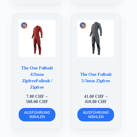
mehrere
mehrere
Varianten
Varianten
auf.
auf.
Die
Die
Optionen
Optionen
können
können
auf
auf
der
der
Produktseite
Produktseite
gewählt
gewählt
werden
werden
The One Fullsuit
4/3mm
The One Fullsuit
ZipfreeFullsuit /
5/3mm Zipfree
Zipfree
7.00
CHF
–
41.00
CHF
–
Preisspanne:
Preisspanne:
508.00
CHF
410.00
CHF
7.00 CHF
41.00 CHF
Dieses
Dieses
bis
bis
AUSFÜHRUNG
AUSFÜHRUNG
Produkt
Produkt
WÄHLEN
508.00 CHF
WÄHLEN
410.00 CHF
weist
weist
mehrere
mehrere
Varianten
Varianten