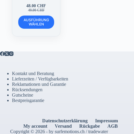
48.00
CHF
Ursprünglicher
Aktueller
49.00
CHF
Preis
Preis
Dieses
war:
ist:
AUSFÜHRUNG
Produkt
WÄHLEN
49.00 CHF
48.00 CHF.
weist
mehrere
Varianten
auf.
Die
Optionen
können
auf
der
Kontakt und Beratung
Produktseite
Lieferzeiten / Verfügbarkeiten
gewählt
Reklamationen und Garantie
werden
Rücksendungen
Gutscheine
Bestpreisgarantie
Datenschutzerklärung
Impressum
My account
Versand
Rückgabe
AGB
Copyright © 2026 - by surfemotions.ch / tradewater