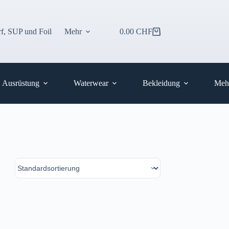
f, SUP und Foil
Mehr
0.00
CHF
Warenkorb
Ausrüstung
Waterwear
Bekleidung
Meh