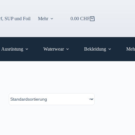
f, SUP und Foil
Mehr
0.00
CHF
Warenkorb
Ausrüstung
Waterwear
Bekleidung
Meh