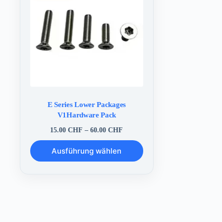
E Series Lower Packages
V1Hardware Pack
Preisspanne:
15.00
CHF
–
60.00
CHF
15.00 CHF
Dieses
bis
Ausführung wählen
Produkt
60.00 CHF
weist
mehrere
Varianten
auf.
Die
Optionen
können