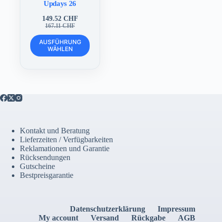
Updays 26
149.52
CHF
Ursprünglicher
Aktueller
167.11
CHF
Preis
Preis
Dieses
war:
ist:
AUSFÜHRUNG
Produkt
WÄHLEN
167.11 CHF
149.52 CHF.
weist
mehrere
Varianten
auf.
Die
Optionen
können
auf
der
Kontakt und Beratung
Produktseite
Lieferzeiten / Verfügbarkeiten
gewählt
Reklamationen und Garantie
werden
Rücksendungen
Gutscheine
Bestpreisgarantie
Datenschutzerklärung
Impressum
My account
Versand
Rückgabe
AGB