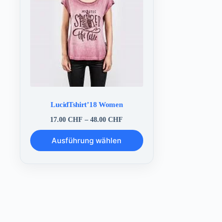
LucidTshirt’18 Women
Preisspanne:
17.00
CHF
–
48.00
CHF
17.00 CHF
Dieses
bis
Ausführung wählen
Produkt
48.00 CHF
weist
mehrere
Varianten
auf.
Die
Optionen
können
auf