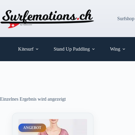
Zum
Inhalt
springen
Surfshop
Kitesurf
Stand Up Paddling
Wing
Einzelnes Ergebnis wird angezeigt
ANGEBOT