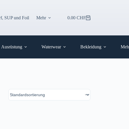
f, SUP und Foil
Mehr
0.00
CHF
Warenkorb
Ausrüstung
Waterwear
Bekleidung
Meh