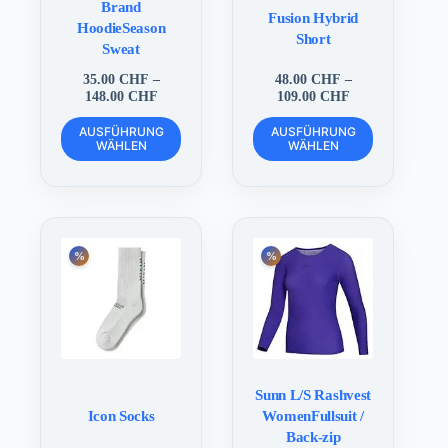
Brand
Fusion Hybrid
HoodieSeason
Short
Sweat
35.00
CHF
–
48.00
CHF
–
Preisspanne:
Preisspanne:
148.00
CHF
109.00
CHF
35.00 CHF
48.00 CHF
Dieses
Dieses
bis
bis
AUSFÜHRUNG
AUSFÜHRUNG
Produkt
Produkt
WÄHLEN
148.00 CHF
WÄHLEN
109.00 CHF
weist
weist
mehrere
mehrere
Varianten
Varianten
auf.
auf.
Die
Die
Optionen
Optionen
können
können
auf
auf
der
der
Produktseite
Produktseite
gewählt
gewählt
werden
werden
Sunn L/S Rashvest
Icon Socks
WomenFullsuit /
Back-zip