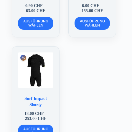
0.90
CHF
–
6.00
CHF
–
Preisspanne:
Preisspanne:
63.00
CHF
155.00
CHF
0.90 CHF
6.00 CHF
Dieses
Dieses
bis
bis
AUSFÜHRUNG
AUSFÜHRUNG
Produkt
Produkt
WÄHLEN
63.00 CHF
WÄHLEN
155.00 CHF
weist
weist
mehrere
mehrere
Varianten
Varianten
auf.
auf.
Die
Die
Optionen
Optionen
können
können
auf
auf
der
der
Produktseite
Produktseite
gewählt
gewählt
werden
werden
Surf Impact
Shorty
18.00
CHF
–
Preisspanne:
253.00
CHF
18.00 CHF
Dieses
bis
AUSFÜHRUNG