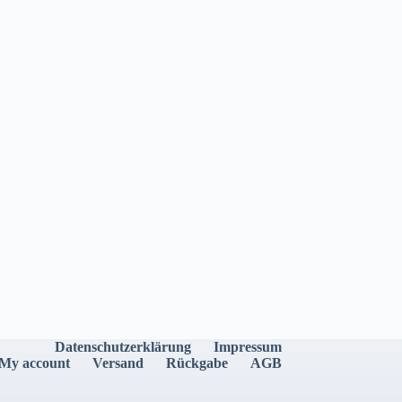
der
Produktseite
gewählt
werden
Datenschutzerklärung
Impressum
My account
Versand
Rückgabe
AGB