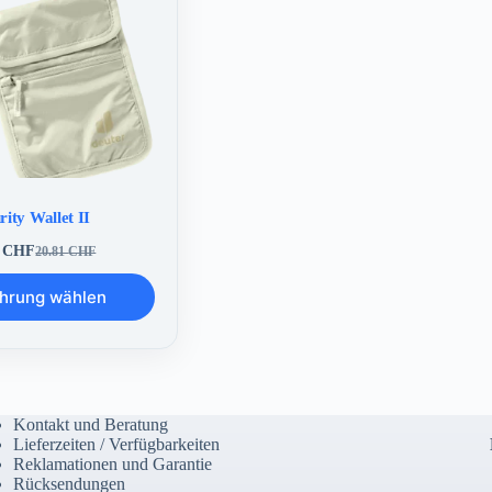
der
Produktseite
gewählt
werden
rity Wallet II
2
CHF
20.81
CHF
Ursprünglicher
Aktueller
Preis
Preis
hrung wählen
war:
ist:
20.81 CHF
18.62 CHF.
Kontakt und Beratung
Lieferzeiten / Verfügbarkeiten
Reklamationen und Garantie
Rücksendungen