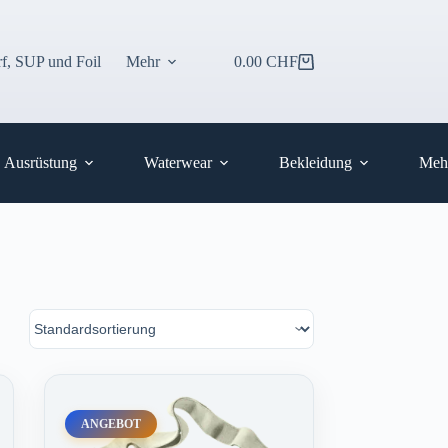
f, SUP und Foil
Mehr
0.00
CHF
Warenkorb
Ausrüstung
Waterwear
Bekleidung
Meh
ANGEBOT