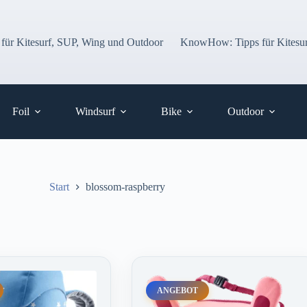
 für Kitesurf, SUP, Wing und Outdoor
KnowHow: Tipps für Kitesur
Foil
Windsurf
Bike
Outdoor
Start
blossom-raspberry
ANGEBOT