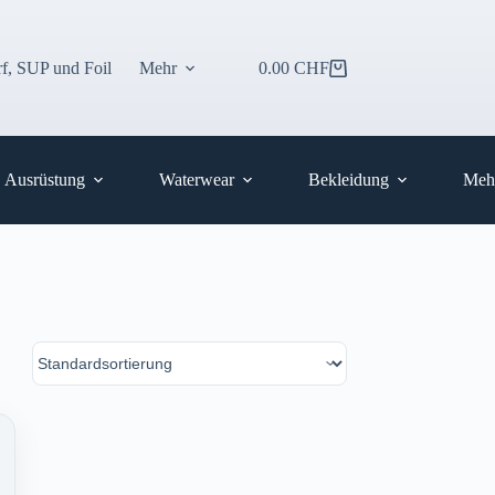
f, SUP und Foil
Mehr
0.00
CHF
Warenkorb
Ausrüstung
Waterwear
Bekleidung
Meh