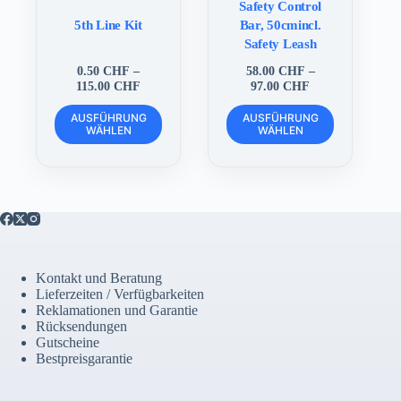
Safety Control
5th Line Kit
Bar, 50cmincl.
Safety Leash
0.50
CHF
–
58.00
CHF
–
Preisspanne:
Preisspanne:
115.00
CHF
97.00
CHF
0.50 CHF
58.00 CHF
Dieses
Dieses
bis
bis
AUSFÜHRUNG
AUSFÜHRUNG
Produkt
Produkt
WÄHLEN
115.00 CHF
WÄHLEN
97.00 CHF
weist
weist
mehrere
mehrere
Varianten
Varianten
auf.
auf.
Die
Die
Optionen
Optionen
können
können
auf
auf
der
der
Kontakt und Beratung
Produktseite
Produktseite
Lieferzeiten / Verfügbarkeiten
gewählt
gewählt
Reklamationen und Garantie
werden
werden
Rücksendungen
Gutscheine
Bestpreisgarantie