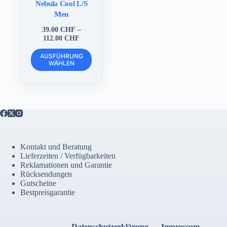
Nebula Cool L/S
Men
39.00
CHF
–
Preisspanne:
112.00
CHF
39.00 CHF
Dieses
bis
AUSFÜHRUNG
Produkt
WÄHLEN
112.00 CHF
weist
mehrere
Varianten
auf.
Die
Optionen
können
auf
der
Kontakt und Beratung
Produktseite
Lieferzeiten / Verfügbarkeiten
gewählt
Reklamationen und Garantie
werden
Rücksendungen
Gutscheine
Bestpreisgarantie
Datenschutzerklärung
Impressum